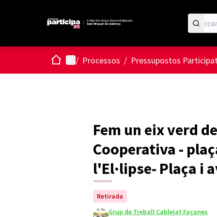
Inici
Menú principal
/
Processos
/
Pressupostos Participa
Fem un eix verd de
Cooperativa - plaç
l'El·lipse- Plaça i
Retirada
Grup de Treball Cablejat Façanes