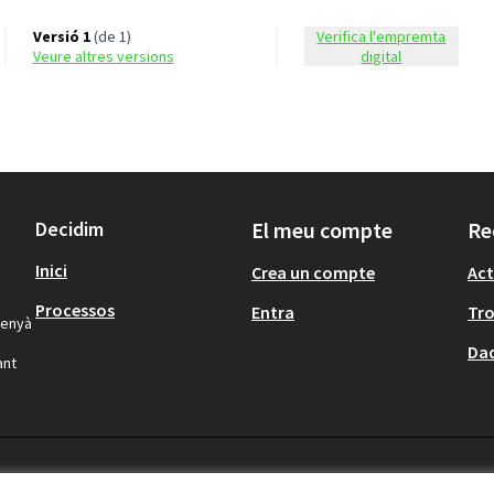
Versió 1
(de 1)
Verifica l'empremta
veure altres versions
digital
Decidim
El meu compte
Re
Inici
Crea un compte
Act
Processos
Entra
Tr
lenyà
Dad
ant