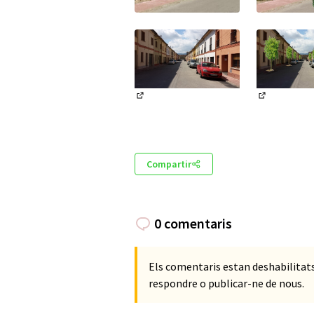
(Obrir en una pestanya nova)
(Obrir en u
(Obrir en una pestanya nova)
(Obrir en u
Compartir
0 comentaris
Els comentaris estan deshabilita
respondre o publicar-ne de nous.