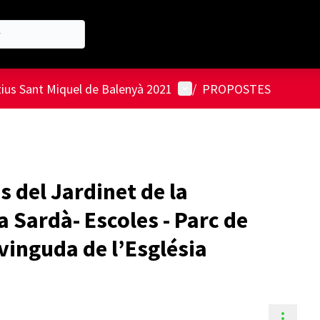
Menú d'usuari
tius Sant Miquel de Balenyà 2021
/
PROPOSTES
s del Jardinet de la
a Sardà- Escoles - Parc de
 avinguda de l’Església
Contr