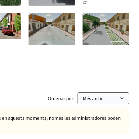
(Obrir en una pestanya no
na pestanya nova)
(Obrir en una pestanya nova)
na pestanya nova)
(Obrir en una pestanya nova)
(Obrir en una pestanya no
Ordenar per:
ts en aquests moments, només les administradores poden